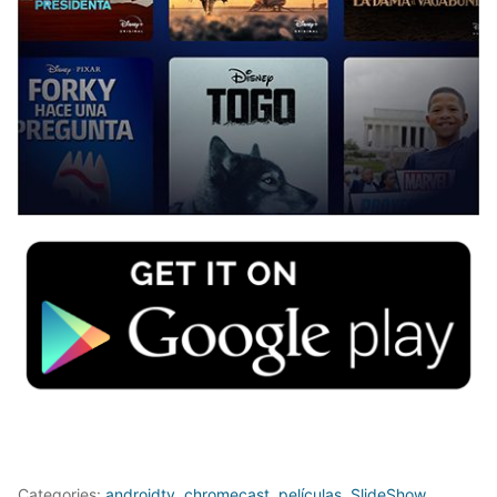
Categories:
androidtv
,
chromecast
,
películas
,
SlideShow