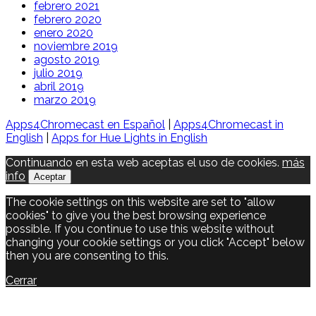
febrero 2021
febrero 2020
enero 2020
noviembre 2019
agosto 2019
julio 2019
abril 2019
marzo 2019
Apps4Chromecast en Español
|
Apps4Chromecast in
English
|
Apps for Hue Lights in English
Continuando en esta web aceptas el uso de cookies.
más
info
Aceptar
The cookie settings on this website are set to "allow
cookies" to give you the best browsing experience
possible. If you continue to use this website without
changing your cookie settings or you click "Accept" below
then you are consenting to this.
Cerrar