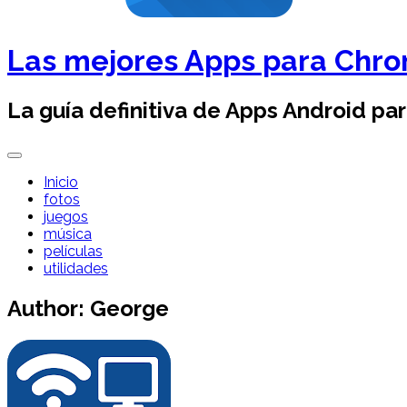
Las mejores Apps para Chr
La guía definitiva de Apps Android pa
Inicio
fotos
juegos
música
películas
utilidades
Author:
George