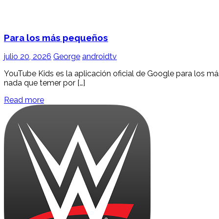
Para los más pequeños
julio 20, 2026
George
androidtv
YouTube Kids es la aplicación oficial de Google para los m
nada que temer por […]
Read more