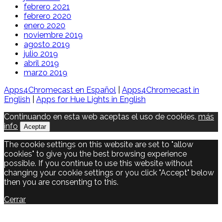
febrero 2021
febrero 2020
enero 2020
noviembre 2019
agosto 2019
julio 2019
abril 2019
marzo 2019
Apps4Chromecast en Español
|
Apps4Chromecast in
English
|
Apps for Hue Lights in English
Continuando en esta web aceptas el uso de cookies.
más
info
Aceptar
The cookie settings on this website are set to "allow
cookies" to give you the best browsing experience
possible. If you continue to use this website without
changing your cookie settings or you click "Accept" below
then you are consenting to this.
Cerrar