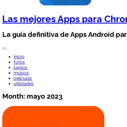
Las mejores Apps para Chr
La guía definitiva de Apps Android pa
Inicio
fotos
juegos
música
películas
utilidades
Month:
mayo 2023