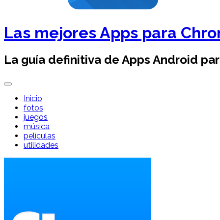
Las mejores Apps para Chr
La guía definitiva de Apps Android pa
Inicio
fotos
juegos
música
películas
utilidades