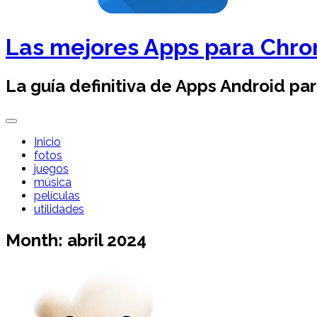
Las mejores Apps para Chr
La guía definitiva de Apps Android pa
Inicio
fotos
juegos
música
películas
utilidades
Month:
abril 2024