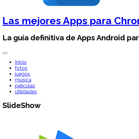
Las mejores Apps para Chr
La guía definitiva de Apps Android pa
Inicio
fotos
juegos
música
películas
utilidades
SlideShow