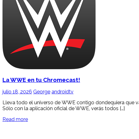
La WWE en tu Chromecast!
julio 18, 2026
George
androidtv
Lleva todo el universo de WWE contigo dondequiera que vay
Sólo con la aplicación oficial de WWE, verás todos […]
Read more