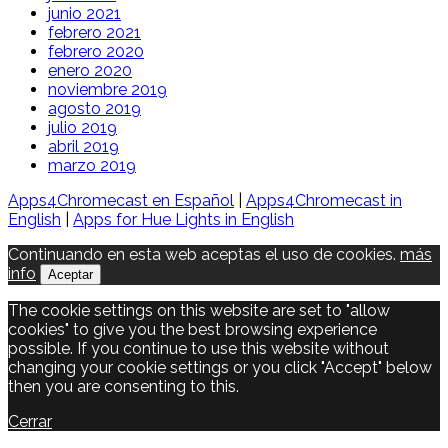
junio 2021
febrero 2021
febrero 2020
enero 2020
noviembre 2019
agosto 2019
julio 2019
abril 2019
marzo 2019
Apps4Chromecast en Español
|
Apps4Chromecast in
English
|
Apps for Hue Lights in English
Continuando en esta web aceptas el uso de cookies.
más
info
Aceptar
The cookie settings on this website are set to "allow
cookies" to give you the best browsing experience
possible. If you continue to use this website without
changing your cookie settings or you click "Accept" below
then you are consenting to this.
Cerrar