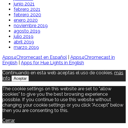
junio 2021
febrero 2021
febrero 2020
enero 2020
noviembre 2019
agosto 2019
julio 2019
abril 2019
marzo 2019
Apps4Chromecast en Español
|
Apps4Chromecast in
English
|
Apps for Hue Lights in English
Continuando en esta web aceptas el uso de cookies.
más
info
Aceptar
The cookie settings on this website are set to "allow
cookies" to give you the best browsing experience
possible. If you continue to use this website without
changing your cookie settings or you click "Accept" below
then you are consenting to this.
Cerrar