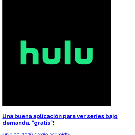
Una buena aplicación para ver series bajo
demanda, “gratis”!
junio 30, 2026
sergio
androidtv