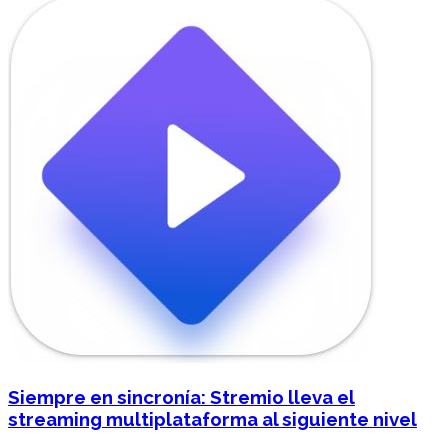
Siempre en sincronía: Stremio lleva el
streaming multiplataforma al siguiente nivel