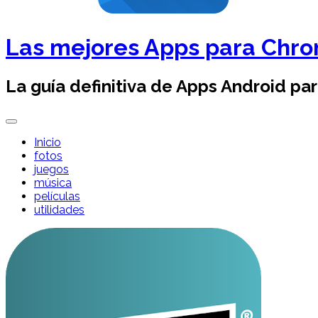
Las mejores Apps para Chr
La guía definitiva de Apps Android pa
Inicio
fotos
juegos
música
películas
utilidades