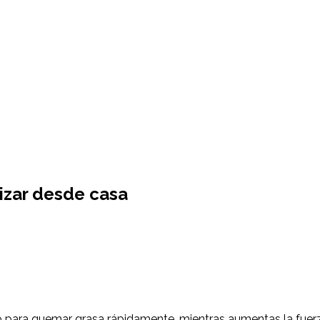
lizar desde casa
o para quemar grasa rápidamente, mientras aumentas la fuerz