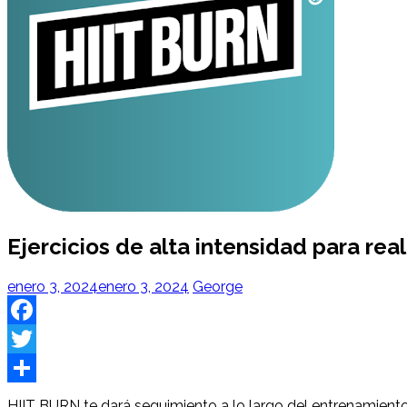
Ejercicios de alta intensidad para rea
enero 3, 2024
enero 3, 2024
George
Facebook
Twitter
Share
HIIT BURN te dará seguimiento a lo largo del entrenamient