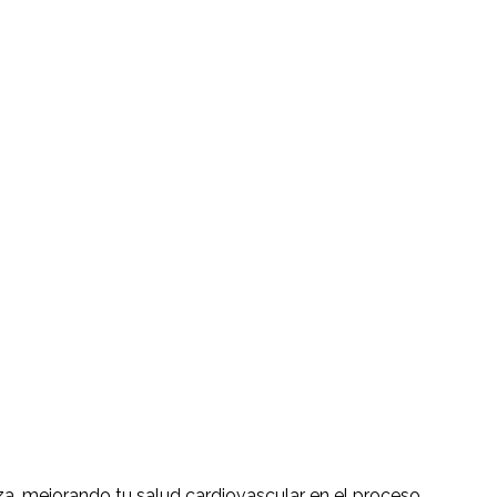
a, mejorando tu salud cardiovascular en el proceso.