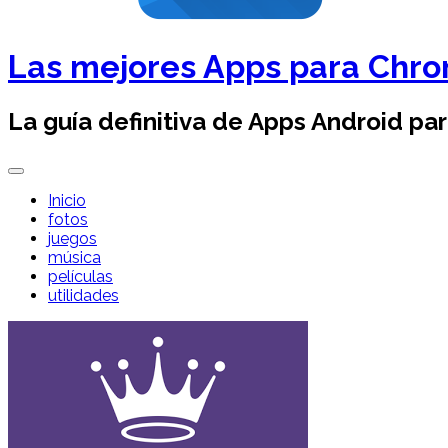
Las mejores Apps para Chr
La guía definitiva de Apps Android pa
Inicio
fotos
juegos
música
películas
utilidades