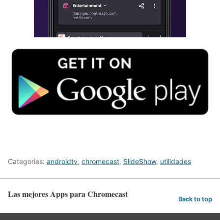
Categories:
androidtv
,
chromecast
,
SlideShow
,
utilidades
Las mejores Apps para Chromecast
Back to top