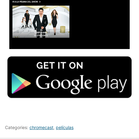
Categories:
chromecast
,
películas