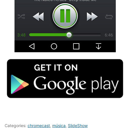
Categories:
chromecast
,
música
,
SlideShow