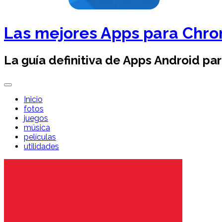
Las mejores Apps para Chr
La guía definitiva de Apps Android pa
Inicio
fotos
juegos
música
películas
utilidades