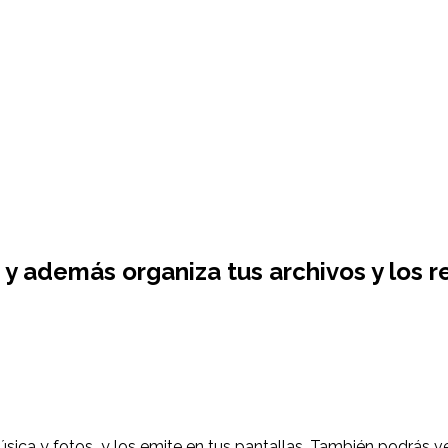
 y además organiza tus archivos y los
sica y fotos y los emite en tus pantallas. También podrás ver