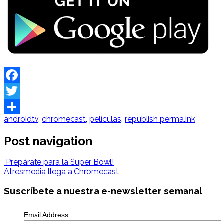
Facebook
Twitter
androidtv
,
chromecast
,
películas
,
republish
permalink
Share
Post navigation
Prepárate para la Super Bowl!
Atresmedia llega a Chromecast
Suscríbete a nuestra e-newsletter semanal
Email Address