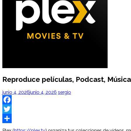
Reproduce películas, Podcast, Música
junio 4, 2026
junio 4, 2026
sergio
Facebook
Twitter
Share
Plex (
https://plex.tv
) organiza tus colecciones de vídeos, mú