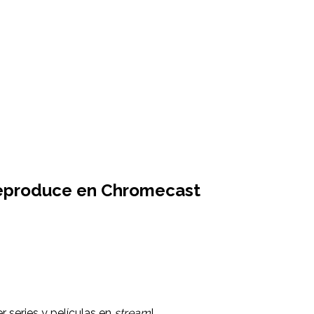
 reproduce en Chromecast
 series y películas en
stream
!