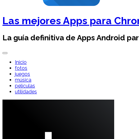
Las mejores Apps para Chr
La guía definitiva de Apps Android pa
Inicio
fotos
juegos
música
películas
utilidades