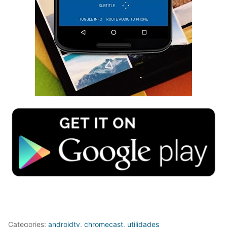
Categories:
androidtv
,
chromecast
,
utilidades