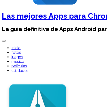
Las mejores Apps para Chr
La guía definitiva de Apps Android pa
Inicio
fotos
juegos
música
películas
utilidades