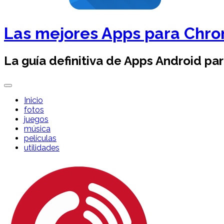
Las mejores Apps para Chr
La guía definitiva de Apps Android pa
Inicio
fotos
juegos
música
películas
utilidades