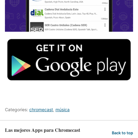
Categories:
chromecast
,
música
Las mejores Apps para Chromecast
Back to top