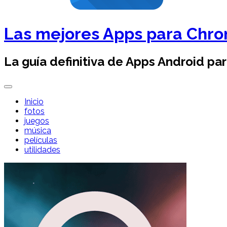
Las mejores Apps para Chr
La guía definitiva de Apps Android pa
Inicio
fotos
juegos
música
películas
utilidades