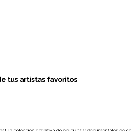
 tus artistas favoritos
ast, la colección definitiva de películas y documentales de c