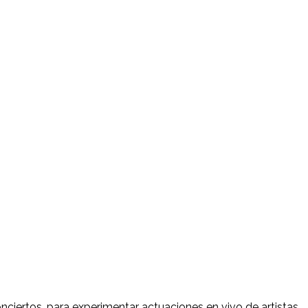
onciertos, para experimentar actuaciones en vivo de artistas