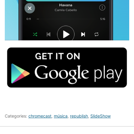
Categories:
chromecast
,
música
,
republish
,
SlideShow