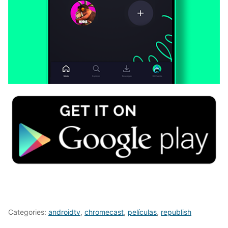
Categories:
androidtv
,
chromecast
,
películas
,
republish